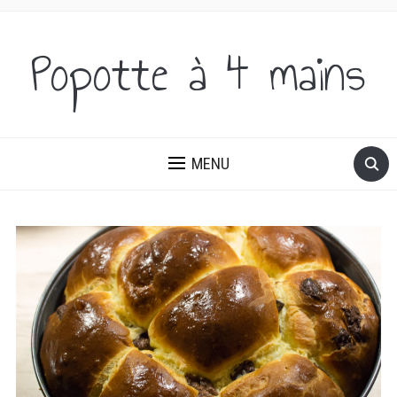
Popotte à 4 mains
DES IDÉES SUCRÉES ET SALÉES, DU PETIT-DÉJEUNER AU
DÎNER!
MENU