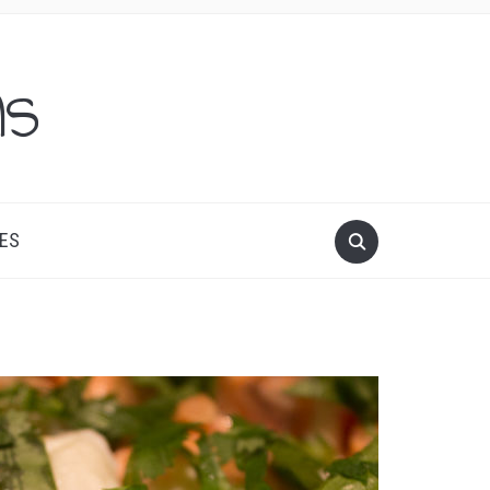
ns
ES