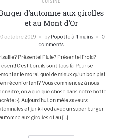
CUISINE
Burger d’automne aux girolles
et au Mont d’Or
20 octobre 2019
by
Popotte à 4 mains
0
comments
risaille? Présente! Pluie? Présente! Froid?
résent! C’est bon, ils sont tous là! Pour se
emonter le moral, quoi de mieux qu’un bon plat
ien réconfortant? Vous commencez à nous
onnaître, on a quelque chose dans notre botte
ecrète :-). Aujourd’hui, on mêle saveurs
utomnales et junk-food avec un super burger
’automne aux girolles et au […]