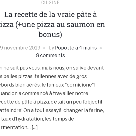
CUISINE
La recette de la vraie pâte à
izza (+une pizza au saumon en
bonus)
9 novembre 2019
by
Popotte à 4 mains
8 comments
n ne sait pas vous, mais nous, on salive devant
es belles pizzas italiennes avec de gros
ebords bien aérés, le fameux “cornicione”!
uand on a commencé à travailler notre
ecette de pâte à pizza, c’était un peu l’objectif
 atteindre! On a tout essayé, changer la farine,
e taux d’hydratation, les temps de
ermentation… […]