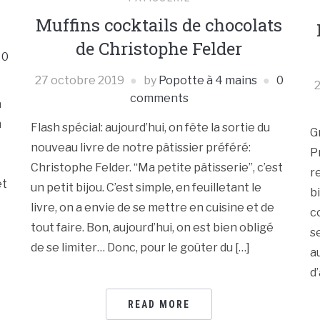
Muffins cocktails de chocolats
de Christophe Felder
0
27 octobre 2019
by
Popotte à 4 mains
0
comments
a
n
Flash spécial: aujourd’hui, on fête la sortie du
G
nouveau livre de notre pâtissier préféré:
P
Christophe Felder. “Ma petite pâtisserie”, c’est
r
et
un petit bijou. C’est simple, en feuilletant le
b
livre, on a envie de se mettre en cuisine et de
c
tout faire. Bon, aujourd’hui, on est bien obligé
s
de se limiter… Donc, pour le goûter du […]
a
d
READ MORE