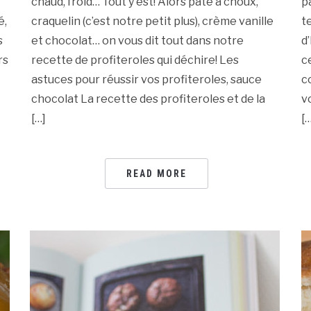
chaud, froid… Tout y est! Alors pâte à choux,
p
é,
craquelin (c’est notre petit plus), crème vanille
t
s
et chocolat… on vous dit tout dans notre
d
rs
recette de profiteroles qui déchire! Les
c
astuces pour réussir vos profiteroles, sauce
c
chocolat La recette des profiteroles et de la
v
[…]
[…
READ MORE