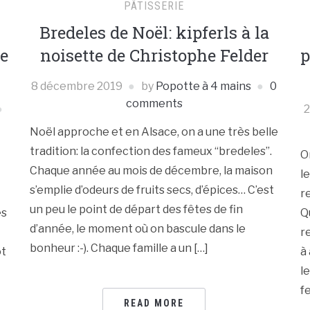
PÂTISSERIE
Bredeles de Noël: kipferls à la
e
noisette de Christophe Felder
p
8 décembre 2019
by
Popotte à 4 mains
0
comments
2
Noël approche et en Alsace, on a une très belle
tradition: la confection des fameux “bredeles”.
O
Chaque année au mois de décembre, la maison
l
s’emplie d’odeurs de fruits secs, d’épices… C’est
r
un peu le point de départ des fêtes de fin
es
Q
d’année, le moment où on bascule dans le
r
bonheur :-). Chaque famille a un […]
ot
à
l
f
READ MORE