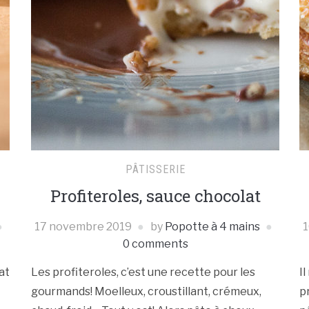
PÂTISSERIE
Profiteroles, sauce chocolat
17 novembre 2019
by
Popotte à 4 mains
1
0 comments
at
Les profiteroles, c’est une recette pour les
I
gourmands! Moelleux, croustillant, crémeux,
p