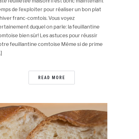
âte feuilletée maison! Il est donc maintenant
emps de l’exploiter pour réaliser un bon plat
’hiver franc-comtois. Vous voyez
ertainement duquel on parle: la feuillantine
omtoise bien sûr! Les astuces pour réussir
otre feuillantine comtoise Même si de prime
]
READ MORE