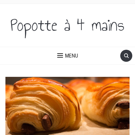
Popotte à 4 mains
DES IDÉES SUCRÉES ET SALÉES, DU PETIT-DÉJEUNER AU
DÎNER!
MENU