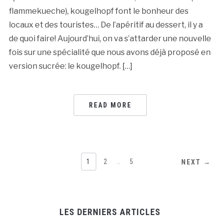
flammekueche), kougelhopf font le bonheur des
locaux et des touristes… De l’apéritif au dessert, il y a
de quoi faire! Aujourd’hui, on va s’attarder une nouvelle
fois sur une spécialité que nous avons déjà proposé en
version sucrée: le kougelhopf. […]
READ MORE
NAVIGATION
1
2
…
5
NEXT →
DES
ARTICLES
LES DERNIERS ARTICLES